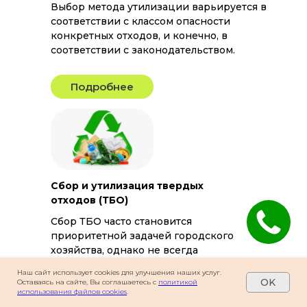
Выбор метода утилизации варьируется в
соответствии с классом опасности
конкретных отходов, и конечно, в
соответствии с законодательством.
Подробнее
Сбор и утилизация твердых
отходов (ТБО)
Сбор ТБО часто становится
приоритетной задачей городского
хозяйства, однако не всегда
муниципальные службы успевают
Наш сайт использует cookies для улучшения наших услуг.
справиться со всем объемом работы.
OK
Оставаясь на сайте, Вы соглашаетесь с
политикой
использования файлов cookies
.