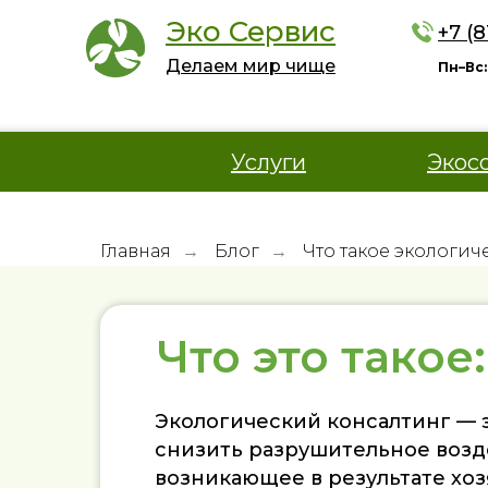
Эко Сервис
+7 (
Делаем мир чище
Пн–Вс:
Услуги
Экос
Главная
Блог
Что такое экологич
→
→
Что это такое:
Экологический консалтинг — 
снизить разрушительное возд
возникающее в результате хоз