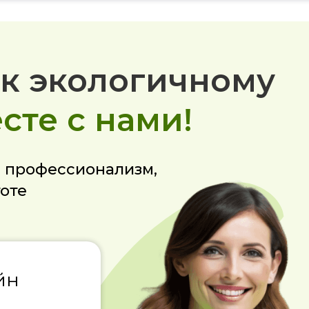
к экологичному
сте с нами!
е профессионализм,
тоте
йн