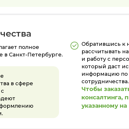
чества
Обратившись к 
агает полное
рассчитывать на
 в Санкт-Петербурге.
и работу с пер
который даст 
информацию по 
се
сотрудничества.
тва в сфере
Чтобы заказат
 с
консалтинга, 
адеют
указанному на
оформлению
.