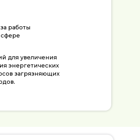
за работы
 сфере
й для увеличения
ия энергетических
осов загрязняющих
одов.