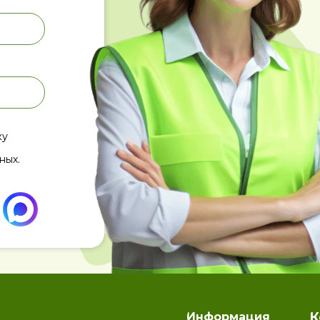
ку
ных.
К
Информация