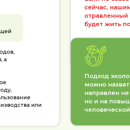
сейчас, наши
отравленный 
будет жить п
ющей
одов,
, а
Подход эколо
ое
можно назват
оду,
направлен не
ользование
но и на повы
оизводства или
человеческой