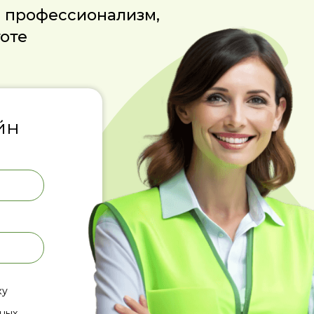
е профессионализм,
тоте
йн
ку
ных.