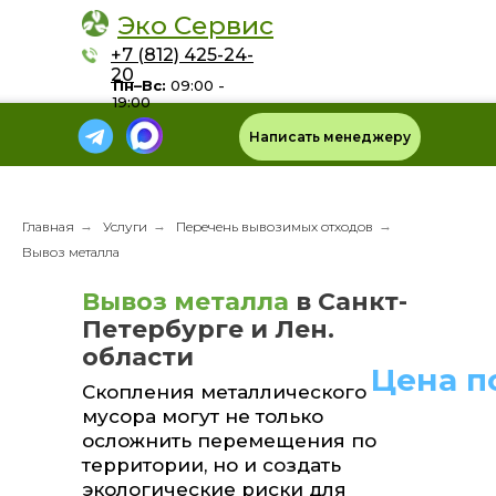
Эко Сервис
+7 (812) 425-24-
20
Пн–Вс:
09:00 -
19:00
Написать менеджеру
Главная
→
Услуги
→
Перечень вывозимых отходов
→
Вывоз металла
Вывоз металла
в Санкт-
Петербурге и Лен.
области
Цена п
Скопления металлического
мусора могут не только
осложнить перемещения по
территории, но и создать
экологические риски для