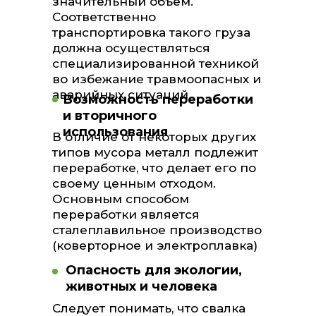
значительный объём.
Соответственно
транспортировка такого груза
должна осуществляться
специализированной техникой
во избежание травмоопасных и
аварийных ситуаций.
Возможность переработки
и вторичного
использования
В отличие от некоторых других
типов мусора металл подлежит
переработке, что делает его по
своему ценным отходом.
Основным способом
переработки является
сталеплавильное производство
(коверторное и электроплавка)
Опасность для экологии,
животных и человека
Следует понимать, что свалка