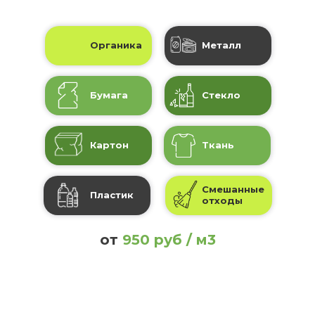
Органика
Металл
Бумага
Стекло
Картон
Ткань
Смешанные
Пластик
отходы
от
950 руб / м3