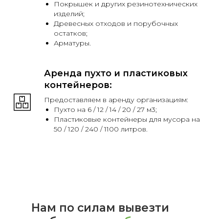
Покрышек и других резинотехнических
изделий;
Древесных отходов и порубочных
остатков;
Арматуры.
Аренда пухто и пластиковых
контейнеров:
Использу
из конт
Предоставляем в аренду организациям:
0,66, 0,7
Пухто на 6 / 12 / 14 / 20 / 27 м3;
Пластиковые контейнеры для мусора на
Предна
50 / 120 / 240 / 1100 литров.
раздель
смешан
Берет за
Нам по силам вывезти